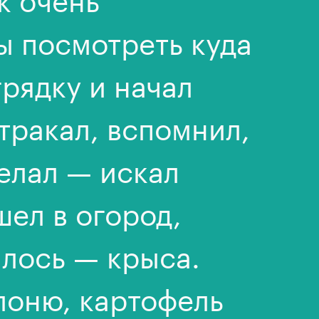
ы посмотреть куда
грядку и начал
втракал, вспомнил,
делал — искал
шел в огород,
алось — крыса.
лоню, картофель