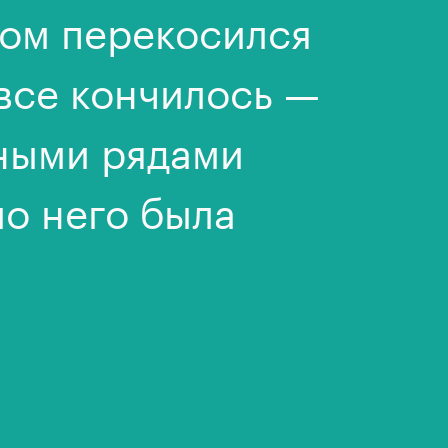
дом перекосился
 все кончилось —
ьными рядами
ло него была