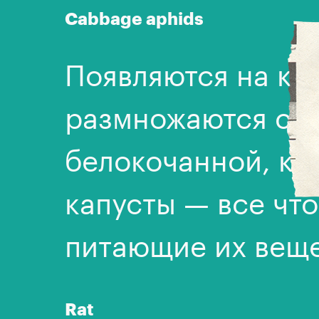
Сabbage aphids
Появляются на ка
размножаются с п
белокочанной, ко
капусты — все что
питающие их веще
Rat