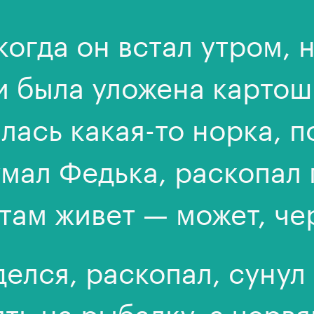
когда он встал утром, н
 была уложена картошк
лась какая-то норка, п
мал Федька, раскопал 
 там живет — может, че
делся, раскопал, сунул
ять на рыбалку, а червя