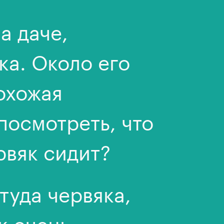
а даче,
а. Около его
охожая
посмотреть, что
рвяк сидит?
 туда червяка,
к очень