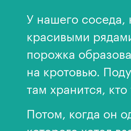
У нашего соседа, 
красивыми рядами
порожка образова
на кротовью. Поду
там хранится, кто
Потом, когда он о
которого хотел вз