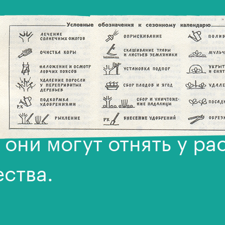
пусте и других растени
омощью капусты красн
льраби, раборской кап
 они могут отнять у ра
ства.