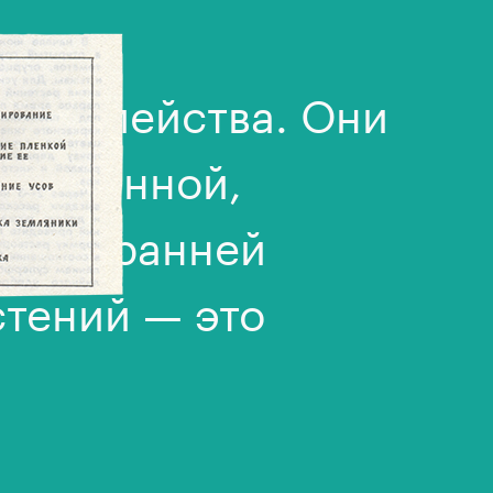
ях семейства. Они
окочанной,
усты, ранней
стений — это