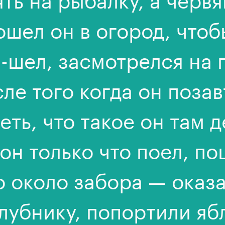
ошел он в огород, чтоб
л-шел, засмотрелся на 
сле того когда он поза
еть, что такое он там 
 он только что поел, по
о около забора — оказ
лубнику, попортили яб