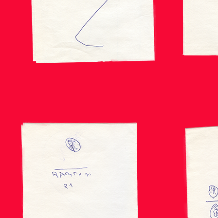
9
~14×7cm
ballpen