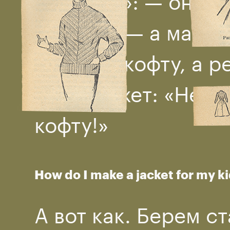
детишки — а маме 
сыночку кофту, а р
и он скажет: «Не х
кофту!»
How do I make a jacket for my k
А вот как. Берем с