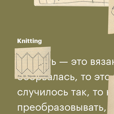
Knitting
Радость — это вяза
оборвалась, то это
случилось так, то 
прeобразовывать, 