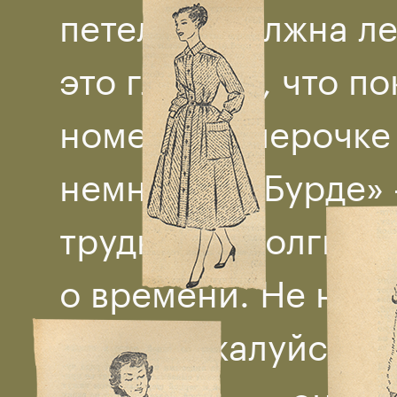
петелька должна ле
это главное, что п
номере-номерочке
немного о «Бурде» 
трудный и долгий, 
о времени. Не начи
ночи, пожалуйста!
о «Бурде»: — она ве