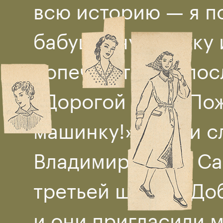
всю историю — я по
бабушкину книжку 
попечатать — я пос
«Дорогой деда! По
машинку!». А они 
Владимировича. С
третьей шел, в «До
и они пригласили м