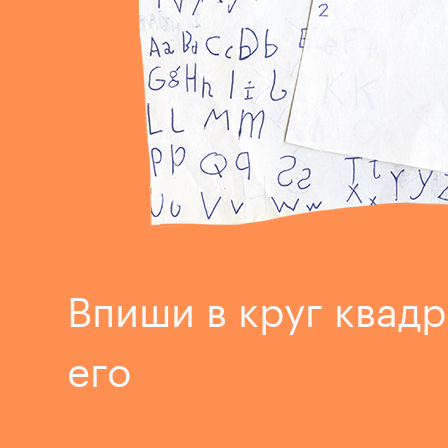
Впиши в круг квадр
его