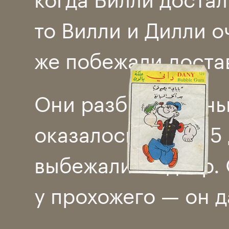
то Вилли и Дилли о
же побежали доста
Они разбили свинь
оказалось всего 15
выбежали во двор.
у прохожего — он д