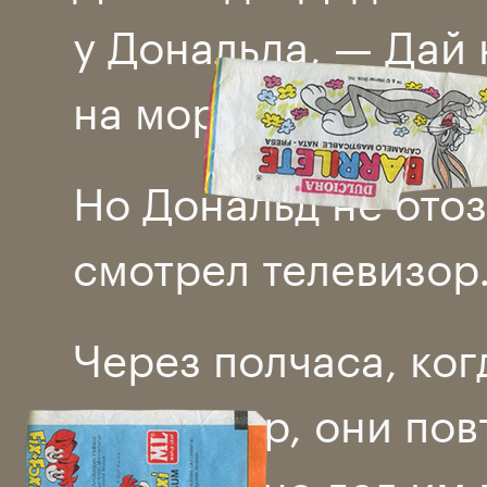
у Дональда, — Дай 
на мороженое.
Но Дональд не ото
смотрел телевизор
Через полчаса, ко
телевизор, они пов
Дональд не дал им 