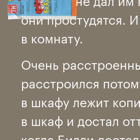
они простудятся. И
в комнату.
Очень расстроенны
расстроился потому
в шкафу лежит коп
в шкаф и достал от
когда Билли достал