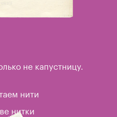
олько не капустницу.
таем нити
две нитки