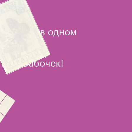
 сделать в одном
тели бабочек!