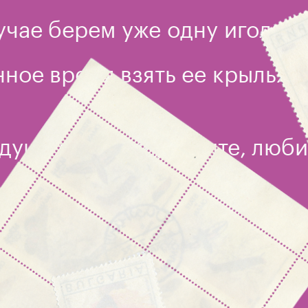
чае берем уже одну иголку
ное время взять ее крылья и
душа пожелает, ловите, люби