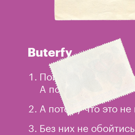
Buterfy
Поймать желательно 
А почему?
А потому что это не
Без них не обойтись